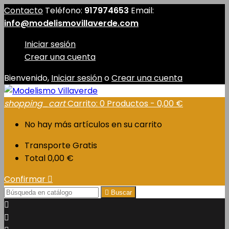
Contacto
Teléfono:
917974653
Email:
info@modelismovillaverde.com
Iniciar sesión
Crear una cuenta
Bienvenido,
Iniciar sesión
o
Crear una cuenta
shopping_cart
Carrito:
0
Productos - 0,00 €
No hay más artículos en su carrito
Transporte
Gratis
Total
0,00 €
Confirmar


Buscar

