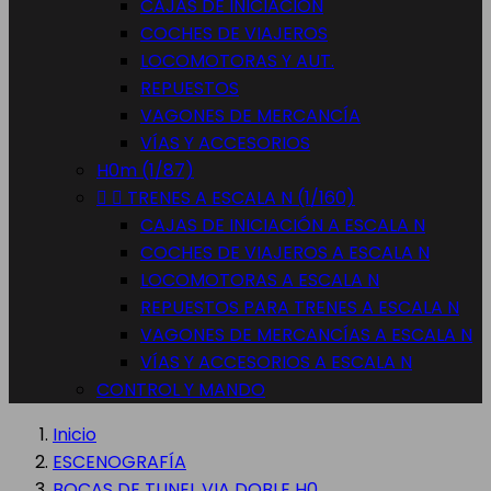
CAJAS DE INICIACIÓN
COCHES DE VIAJEROS
LOCOMOTORAS Y AUT.
REPUESTOS
VAGONES DE MERCANCÍA
VÍAS Y ACCESORIOS
H0m (1/87)


TRENES A ESCALA N (1/160)
CAJAS DE INICIACIÓN A ESCALA N
COCHES DE VIAJEROS A ESCALA N
LOCOMOTORAS A ESCALA N
REPUESTOS PARA TRENES A ESCALA N
VAGONES DE MERCANCÍAS A ESCALA N
VÍAS Y ACCESORIOS A ESCALA N
CONTROL Y MANDO
Inicio
ESCENOGRAFÍA
BOCAS DE TUNEL VIA DOBLE H0