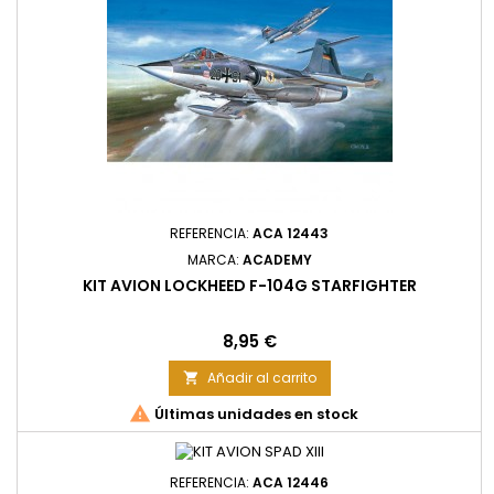
REFERENCIA:
ACA 12443
MARCA:
ACADEMY
KIT AVION LOCKHEED F-104G STARFIGHTER
Precio
8,95 €
Añadir al carrito


Últimas unidades en stock
REFERENCIA:
ACA 12446