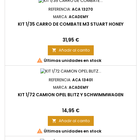
REFERENCIA:
ACA 13270
MARCA:
ACADEMY
KIT 1/35 CARRO DE COMBATE M3 STUART HONEY
Precio
31,95 €
Añadir al carrito


Últimas unidades en stock
REFERENCIA:
ACA 13401
MARCA:
ACADEMY
KIT 1/72 CAMION OPEL BLITZ Y SCHWIMMWAGEN
Precio
14,95 €
Añadir al carrito


Últimas unidades en stock