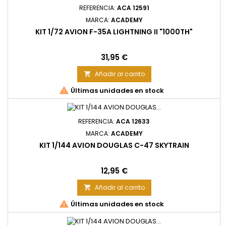
REFERENCIA:
ACA 12591
MARCA:
ACADEMY
KIT 1/72 AVION F-35A LIGHTNING II "1000TH"
Precio
31,95 €
Añadir al carrito


Últimas unidades en stock
REFERENCIA:
ACA 12633
MARCA:
ACADEMY
KIT 1/144 AVION DOUGLAS C-47 SKYTRAIN
Precio
12,95 €
Añadir al carrito


Últimas unidades en stock