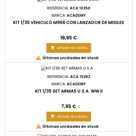
REFERENCIA:
ACA 13250
MARCA:
ACADEMY
KIT 1/35 VEHICULO M966 CON LANZADOR DE MISILES
Precio
18,95 €
Añadir al carrito


Últimas unidades en stock
REFERENCIA:
ACA 13262
MARCA:
ACADEMY
KIT 1/35 SET ARMAS U.S.A. WW II
Precio
7,95 €
Añadir al carrito


Últimas unidades en stock