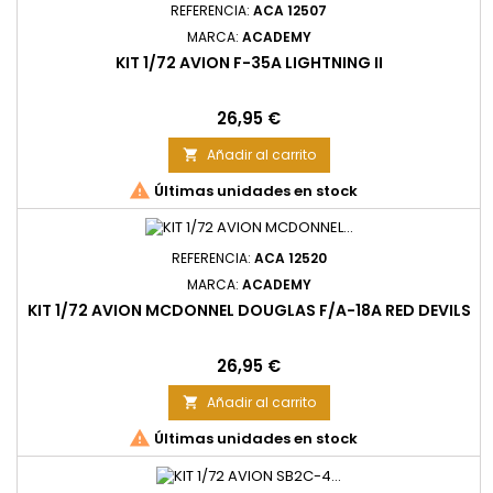
REFERENCIA:
ACA 12507
MARCA:
ACADEMY
KIT 1/72 AVION F-35A LIGHTNING II
Precio
26,95 €
Añadir al carrito


Últimas unidades en stock
REFERENCIA:
ACA 12520
MARCA:
ACADEMY
KIT 1/72 AVION MCDONNEL DOUGLAS F/A-18A RED DEVILS
Precio
26,95 €
Añadir al carrito


Últimas unidades en stock