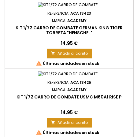
REFERENCIA:
ACA 13423
MARCA:
ACADEMY
KIT 1/72 CARRO DE COMBATE GERMAN KING TIGER
TORRETA "HENSCHEL"
Precio
14,95 €
Añadir al carrito


Últimas unidades en stock
REFERENCIA:
ACA 13425
MARCA:
ACADEMY
KIT 1/72 CARRO DE COMBATE USMC M60A1 RISE P
Precio
14,95 €
Añadir al carrito


Últimas unidades en stock