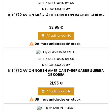
REFERENCIA:
ACA 12545
MARCA:
ACADEMY
KIT 1/72 AVION SB2C-4 HELLDIVER OPERACION ICEBERG
Precio
33,95 €
Añadir al carrito


Últimas unidades en stock
REFERENCIA:
ACA 12546
MARCA:
ACADEMY
KIT 1/72 AVION NORTH AMERICAN F-86F SABRE GUERRA
DE KOREA
Precio
21,95 €
Añadir al carrito


Últimas unidades en stock