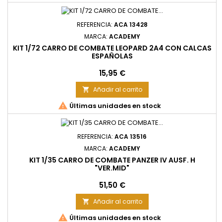
REFERENCIA:
ACA 13428
MARCA:
ACADEMY
KIT 1/72 CARRO DE COMBATE LEOPARD 2A4 CON CALCAS
ESPAÑOLAS
Precio
15,95 €
Añadir al carrito


Últimas unidades en stock
REFERENCIA:
ACA 13516
MARCA:
ACADEMY
KIT 1/35 CARRO DE COMBATE PANZER IV AUSF. H
"VER.MID"
Precio
51,50 €
Añadir al carrito


Últimas unidades en stock