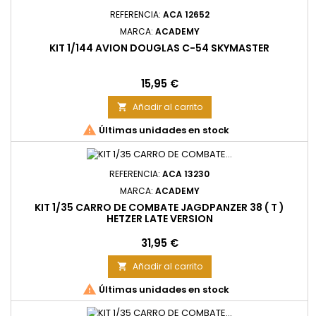
REFERENCIA:
ACA 12652
MARCA:
ACADEMY
KIT 1/144 AVION DOUGLAS C-54 SKYMASTER
Precio
15,95 €
Añadir al carrito


Últimas unidades en stock
REFERENCIA:
ACA 13230
MARCA:
ACADEMY
KIT 1/35 CARRO DE COMBATE JAGDPANZER 38 ( T )
HETZER LATE VERSION
Precio
31,95 €
Añadir al carrito


Últimas unidades en stock