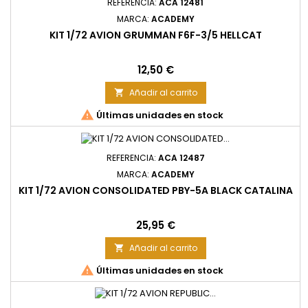
REFERENCIA:
ACA 12481
MARCA:
ACADEMY
KIT 1/72 AVION GRUMMAN F6F-3/5 HELLCAT
Precio
12,50 €
Añadir al carrito


Últimas unidades en stock
REFERENCIA:
ACA 12487
MARCA:
ACADEMY
KIT 1/72 AVION CONSOLIDATED PBY-5A BLACK CATALINA
Precio
25,95 €
Añadir al carrito


Últimas unidades en stock