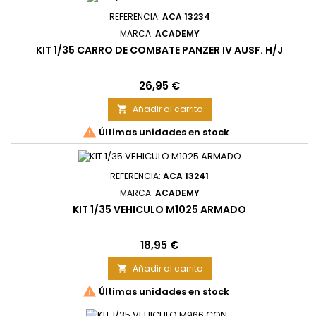
REFERENCIA:
ACA 13234
MARCA:
ACADEMY
KIT 1/35 CARRO DE COMBATE PANZER IV AUSF. H/J
Precio
26,95 €
Añadir al carrito


Últimas unidades en stock
REFERENCIA:
ACA 13241
MARCA:
ACADEMY
KIT 1/35 VEHICULO M1025 ARMADO
Precio
18,95 €
Añadir al carrito


Últimas unidades en stock