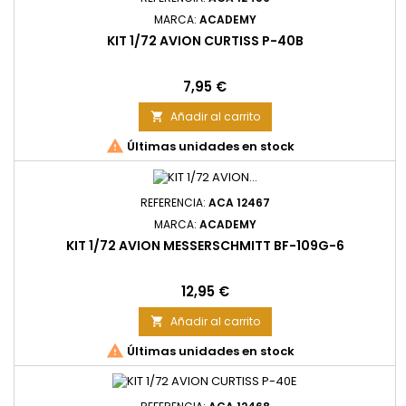
MARCA:
ACADEMY
KIT 1/72 AVION CURTISS P-40B
Precio
7,95 €
Añadir al carrito


Últimas unidades en stock
REFERENCIA:
ACA 12467
MARCA:
ACADEMY
KIT 1/72 AVION MESSERSCHMITT BF-109G-6
Precio
12,95 €
Añadir al carrito


Últimas unidades en stock