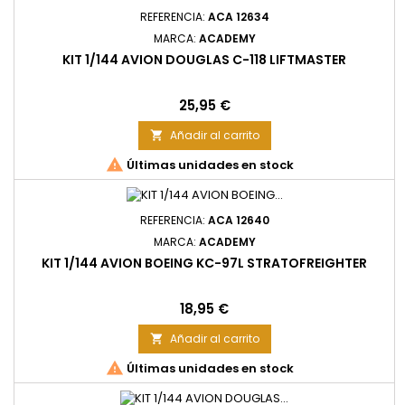
REFERENCIA:
ACA 12634
MARCA:
ACADEMY
KIT 1/144 AVION DOUGLAS C-118 LIFTMASTER
Precio
25,95 €
Añadir al carrito


Últimas unidades en stock
REFERENCIA:
ACA 12640
MARCA:
ACADEMY
KIT 1/144 AVION BOEING KC-97L STRATOFREIGHTER
Precio
18,95 €
Añadir al carrito


Últimas unidades en stock