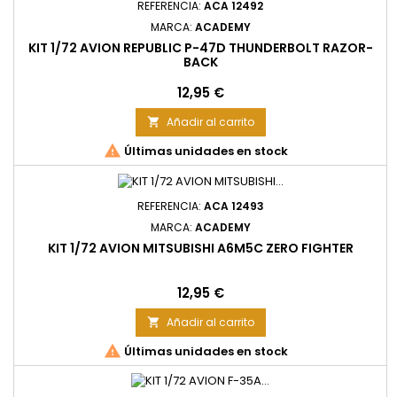
REFERENCIA:
ACA 12492
MARCA:
ACADEMY
KIT 1/72 AVION REPUBLIC P-47D THUNDERBOLT RAZOR-
BACK
Precio
12,95 €
Añadir al carrito


Últimas unidades en stock
REFERENCIA:
ACA 12493
MARCA:
ACADEMY
KIT 1/72 AVION MITSUBISHI A6M5C ZERO FIGHTER
Precio
12,95 €
Añadir al carrito


Últimas unidades en stock