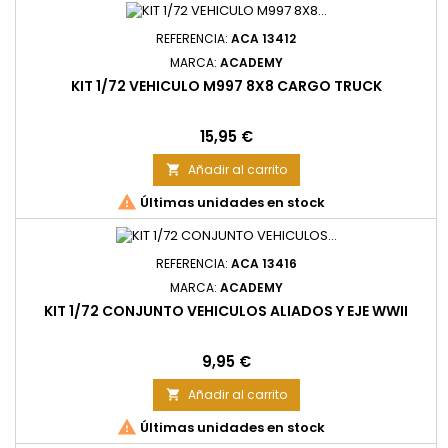
REFERENCIA:
ACA 13412
MARCA:
ACADEMY
KIT 1/72 VEHICULO M997 8X8 CARGO TRUCK
Precio
15,95 €
Añadir al carrito


Últimas unidades en stock
REFERENCIA:
ACA 13416
MARCA:
ACADEMY
KIT 1/72 CONJUNTO VEHICULOS ALIADOS Y EJE WWII
Precio
9,95 €
Añadir al carrito


Últimas unidades en stock