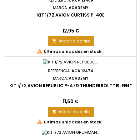
REFERENCIA:
ACA 12468
MARCA:
ACADEMY
KIT 1/72 AVION CURTISS P-40E
Precio
12,95 €
Añadir al carrito


Últimas unidades en stock
REFERENCIA:
ACA 12474
MARCA:
ACADEMY
KIT 1/72 AVION REPUBLIC P-47D THUNDERBOLT " EILEEN "
Precio
11,60 €
Añadir al carrito


Últimas unidades en stock