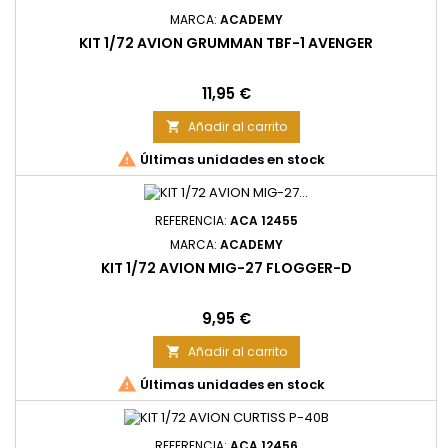
MARCA:
ACADEMY
KIT 1/72 AVION GRUMMAN TBF-1 AVENGER
Precio
11,95 €
Añadir al carrito


Últimas unidades en stock
REFERENCIA:
ACA 12455
MARCA:
ACADEMY
KIT 1/72 AVION MIG-27 FLOGGER-D
Precio
9,95 €
Añadir al carrito


Últimas unidades en stock
REFERENCIA:
ACA 12456