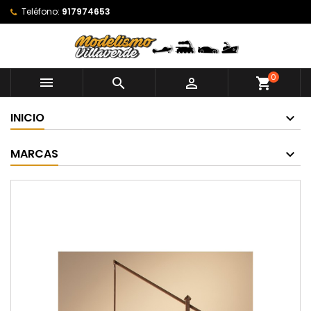
Teléfono:
917974653
0



shopping_cart
INICIO
MARCAS