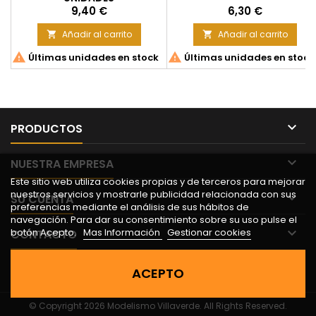
Precio
Precio
9,40 €
6,30 €
Añadir al carrito
Añadir al carrito




Últimas unidades en stock
Últimas unidades en stock

PRODUCTOS

NUESTRA EMPRESA
Este sitio web utiliza cookies propias y de terceros para mejorar
nuestros servicios y mostrarle publicidad relacionada con sus

SU CUENTA
preferencias mediante el análisis de sus hábitos de
navegación. Para dar su consentimiento sobre su uso pulse el

botón Acepto.
Mas Información
Gestionar cookies
CONTACTO
ACEPTO
© Copyright 2026 Modelismo Villaverde. All Rights Reserved.