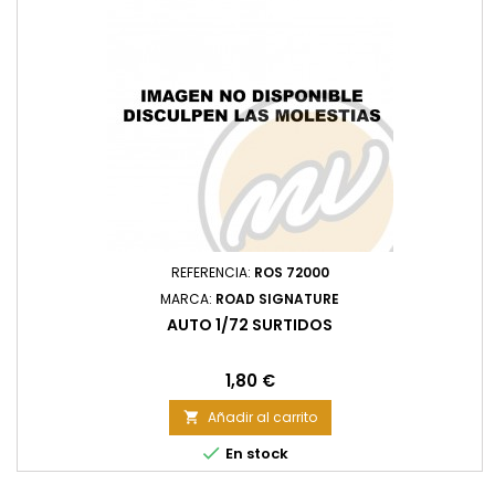
REFERENCIA:
ROS 72000
MARCA:
ROAD SIGNATURE
AUTO 1/72 SURTIDOS
Precio
1,80 €
Añadir al carrito


En stock