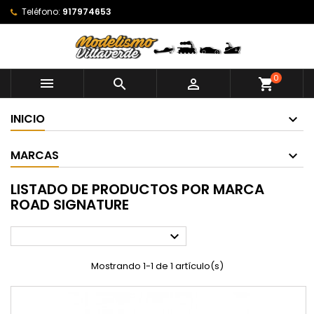
Teléfono:
917974653
0



shopping_cart
INICIO
MARCAS
LISTADO DE PRODUCTOS POR MARCA
ROAD SIGNATURE

Mostrando 1-1 de 1 artículo(s)