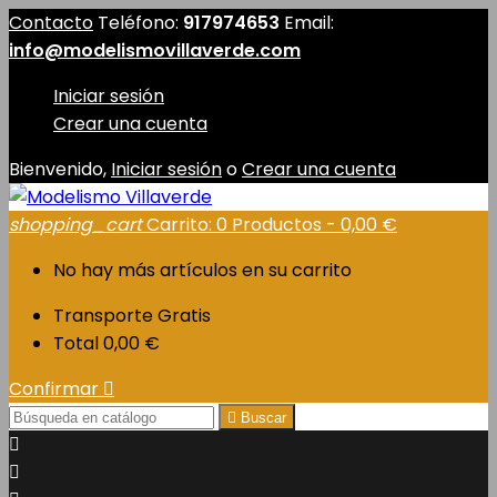
Contacto
Teléfono:
917974653
Email:
info@modelismovillaverde.com
Iniciar sesión
Crear una cuenta
Bienvenido,
Iniciar sesión
o
Crear una cuenta
shopping_cart
Carrito:
0
Productos - 0,00 €
No hay más artículos en su carrito
Transporte
Gratis
Total
0,00 €
Confirmar


Buscar

