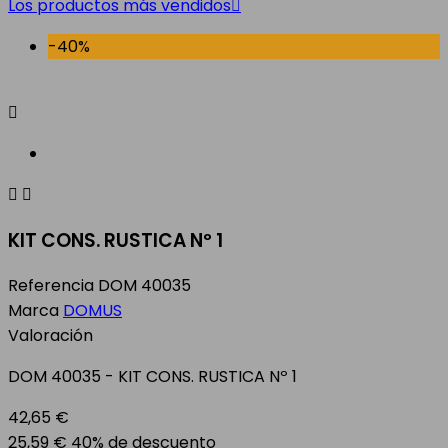
Los productos más vendidos

-40%



KIT CONS. RUSTICA Nº 1
Referencia
DOM 40035
Marca
DOMUS
Valoración
DOM 40035 - KIT CONS. RUSTICA Nº 1
42,65 €
25,59 €
40% de descuento