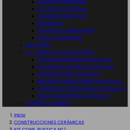
CAJAS DE INICIACIÓN
COCHES DE VIAJEROS
LOCOMOTORAS Y AUT.
REPUESTOS
VAGONES DE MERCANCÍA
VÍAS Y ACCESORIOS
H0m (1/87)


TRENES A ESCALA N (1/160)
CAJAS DE INICIACIÓN A ESCALA N
COCHES DE VIAJEROS A ESCALA N
LOCOMOTORAS A ESCALA N
REPUESTOS PARA TRENES A ESCALA N
VAGONES DE MERCANCÍAS A ESCALA N
VÍAS Y ACCESORIOS A ESCALA N
CONTROL Y MANDO
Inicio
CONSTRUCCIONES CERÁMICAS
KIT CONS. RUSTICA Nº 1